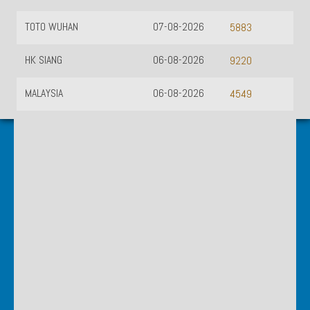
TOTO WUHAN
07-08-2026
5883
HK SIANG
06-08-2026
9220
MALAYSIA
06-08-2026
4549