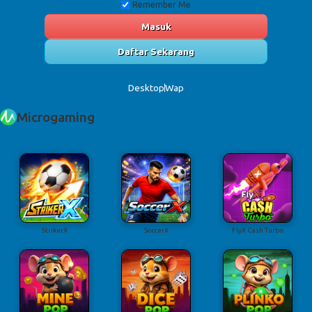
Remember Me
Masuk
Daftar Sekarang
Desktop
Wap
Microgaming
StrikerX
SoccerX
FlyX Cash Turbo