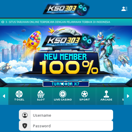
3 - SITUS TARUHAN ONLINE TERPERCAYA DENGAN PELAYANAN TERBAIK DI INDONESIA
SE
TOGEL
SLOT
LIVE CASINO
SPORT
ARCADE
SABU