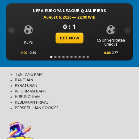
UEFA EUROPA LEAGUE QUALIFIERS
August 6, 2026 — 22:00 WIB
0 : 1
Previous
Next
BET NOW
CS Universitatea
Jag
KuPS
Craiova
Bi
0.00
-0.89
0.00
0.77
0.
TENTANG KAMI
BANTUAN
PERATURAN
INFORMASI BANK
HUBUNGI KAMI
KEBIJAKAN PRIVASI
PERSETUJUAN COOKIES