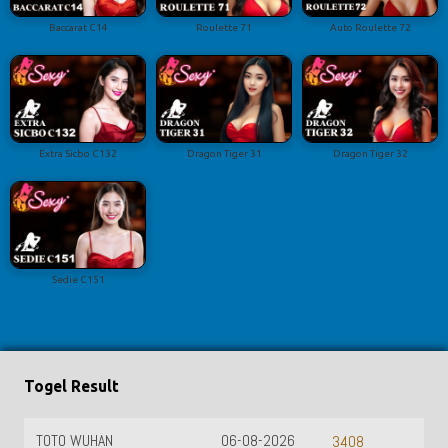
Baccarat C14
Roulette 71
Auto Roulette 72
Extra Sicbo C132
Dragon Tiger 31
Dragon Tiger 32
Sedie C151
Togel Result
TOTO WUHAN
06-08-2026
3408