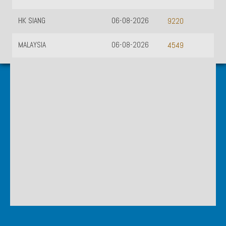
HK SIANG
06-08-2026
9220
MALAYSIA
06-08-2026
4549