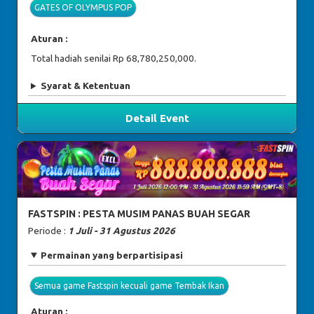
GATES OF OLYMPUS POP
Aturan :
Total hadiah senilai Rp 68,780,250,000.
Syarat & Ketentuan
Detail Event
FASTSPIN : PESTA MUSIM PANAS BUAH SEGAR
Periode :
1 Juli - 31 Agustus 2026
Permainan yang berpartisipasi
Semua game Fastspin kecuali game Tembak Ikan
Aturan :