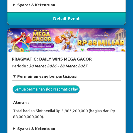
Syarat & Ketentuan
Detail Event
PRAGMATIC : DAILY WINS MEGA GACOR
Periode :
30 Maret 2026 - 28 Maret 2027
Permainan yang berpartisipasi
Semua permainan slot Pragmatic Play
Aturan :
Total hadiah Slot senilai Rp 5,983,200,000 (bagian dari Rp
88,000,000,000).
Syarat & Ketentuan