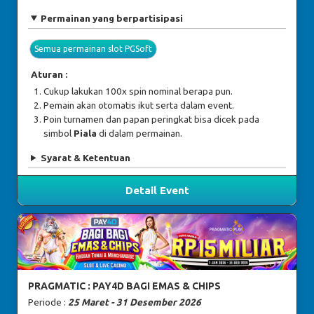
Permainan yang berpartisipasi
Semua permainan slot PGSoft
Aturan :
Cukup lakukan 100x spin nominal berapa pun.
Pemain akan otomatis ikut serta dalam event.
Poin turnamen dan papan peringkat bisa dicek pada
simbol
Piala
di dalam permainan.
Syarat & Ketentuan
Detail Event
PRAGMATIC : PAY4D BAGI EMAS & CHIPS
Periode :
25 Maret - 31 Desember 2026