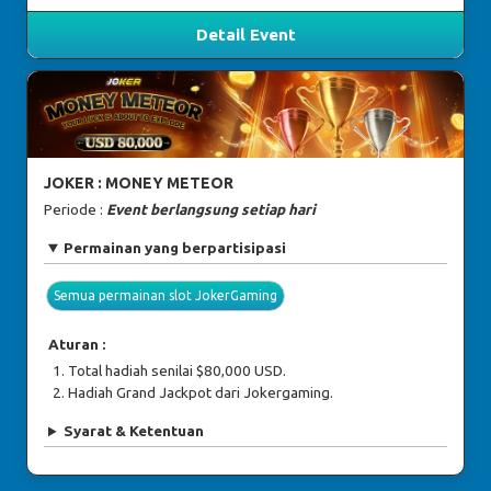
Detail Event
JOKER : MONEY METEOR
Periode :
Event berlangsung setiap hari
Permainan yang berpartisipasi
Semua permainan slot JokerGaming
Aturan :
Total hadiah senilai $80,000 USD.
Hadiah Grand Jackpot dari Jokergaming.
Syarat & Ketentuan